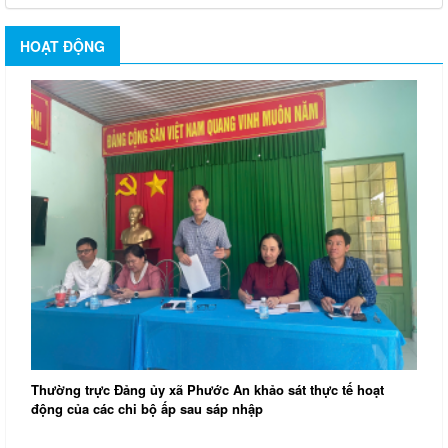
HOẠT ĐỘNG
Thường trực Đảng ủy xã Phước An khảo sát thực tế hoạt
động của các chi bộ ấp sau sáp nhập
H