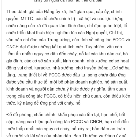
Theo đánh giá của Đảng ủy xã, thời gian qua, cấp ủy, chính
quyền, MTTQ, các tổ chức chính trị - xã hội và các lực lượng
chức năng của xã đã quan tâm lãnh đạo, chỉ đạo quán triệt, tổ
chức triển khai thực hiện nghiêm túc các Nghị quyết, Chỉ thị,
văn bản chỉ đạo của Trung ương, của tỉnh về công tác PCCC và
CNCH đạt được những kết quả tích cực. Tuy nhiên, vẫn còn
tiềm ẩn nhiều nguy cơ dẫn đến cháy, nổ tại các khu dân cư, hộ
gia đình, các cơ sở sản xuất, kinh doanh, nhà xưởng cơ sở hoạt
động vui chơi, karaoke, nhà xưởng, chợ truyền thống...Cơ sở hạ
tầng, trang thiết bị về PCCC được đầu tư, song chưa đáp ứng
được yêu cầu thực tế; một bộ phận doanh nghiệp, hộ sản xuất,
kinh doanh và người dân chưa ý thức được ý nghĩa, tầm quan
trọng của công tác PCCC, có biểu hiện chủ quan, còn thiếu kiến
thức, kỹ năng để ứng phó với cháy, nổ.
Để đề phòng, chấn chỉnh, khắc phục các tồn tại, hạn chế, bất
cập; nâng cao hiệu quả công tác PCCC và CNCH, hạn chế đến
mức thấp nhất các nguy cơ cháy, nổ xảy ra; bảo đảm an toàn
về người và tài sản của nhân dân, Ban Thường vụ Đảng ủy xã