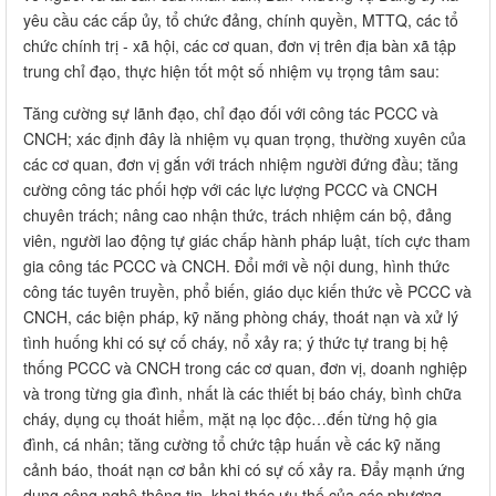
yêu cầu các cấp ủy, tổ chức đảng, chính quyền, MTTQ, các tổ
chức chính trị - xã hội, các cơ quan, đơn vị trên địa bàn xã tập
trung chỉ đạo, thực hiện tốt một số nhiệm vụ trọng tâm sau:
Tăng cường sự lãnh đạo, chỉ đạo đối với công tác PCCC và
CNCH; xác định đây là nhiệm vụ quan trọng, thường xuyên của
các cơ quan, đơn vị gắn với trách nhiệm người đứng đầu; tăng
cường công tác phối hợp với các lực lượng PCCC và CNCH
chuyên trách; nâng cao nhận thức, trách nhiệm cán bộ, đảng
viên, người lao động tự giác chấp hành pháp luật, tích cực tham
gia công tác PCCC và CNCH. Đổi mới về nội dung, hình thức
công tác tuyên truyền, phổ biến, giáo dục kiến thức về PCCC và
CNCH, các biện pháp, kỹ năng phòng cháy, thoát nạn và xử lý
tình huống khi có sự cố cháy, nổ xảy ra; ý thức tự trang bị hệ
thống PCCC và CNCH trong các cơ quan, đơn vị, doanh nghiệp
và trong từng gia đình, nhất là các thiết bị báo cháy, bình chữa
cháy, dụng cụ thoát hiểm, mặt nạ lọc độc…đến từng hộ gia
đình, cá nhân; tăng cường tổ chức tập huấn về các kỹ năng
cảnh báo, thoát nạn cơ bản khi có sự cố xảy ra. Đẩy mạnh ứng
dụng công nghệ thông tin, khai thác ưu thế của các phương