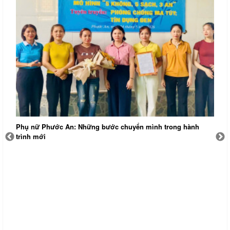
Phụ nữ Phước An: Những bước chuyển mình trong hành
T
trình mới
đ