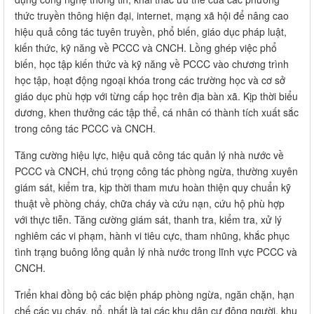
thức truyền thông hiện đại, internet, mạng xã hội để nâng cao
hiệu quả công tác tuyên truyền, phổ biến, giáo dục pháp luật,
kiến thức, kỹ năng về PCCC và CNCH. Lồng ghép việc phổ
biến, học tập kiến thức và kỹ năng về PCCC vào chương trình
học tập, hoạt động ngoại khóa trong các trường học và cơ sở
giáo dục phù hợp với từng cấp học trên địa bàn xã. Kịp thời biểu
dương, khen thưởng các tập thể, cá nhân có thành tích xuất sắc
trong công tác PCCC và CNCH.
Tăng cường hiệu lực, hiệu quả công tác quản lý nhà nước về
PCCC và CNCH, chú trọng công tác phòng ngừa, thường xuyên
giám sát, kiểm tra, kịp thời tham mưu hoàn thiện quy chuẩn kỹ
thuật về phòng cháy, chữa cháy và cứu nạn, cứu hộ phù hợp
với thực tiễn. Tăng cường giám sát, thanh tra, kiểm tra, xử lý
nghiêm các vi phạm, hành vi tiêu cực, tham nhũng, khắc phục
tình trạng buông lỏng quản lý nhà nước trong lĩnh vực PCCC và
CNCH.
Triển khai đồng bộ các biện pháp phòng ngừa, ngăn chặn, hạn
chế các vụ cháy, nổ, nhất là tại các khu dân cư đông người, khu