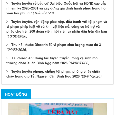
Tuyên truyền về bầu cử Đại biểu Quốc hội và HĐND các cấp
nhiệm kỳ 2026–2031 và xây dựng gia đình hạnh phúc trong hội
(10/02/2026)
viên hội phụ nữ
Tuyên truyền, vận động giao nộp, đấu tranh với tội phạm và
vi phạm pháp luật về vũ khí, vật liệu nổ, công cụ hỗ trợ và
pháo cho trên 200 đoàn viên, hội viên và nhân dân trên địa bàn
(10/02/2026)
Thu hồi thuốc Diacerin 50 vi phạm chất lượng mức độ 3
(04/02/2026)
Xã Phước An: Công tác tuyên truyền tổng vệ sinh môi
(04/02/2026)
trường chào Xuân Bính Ngọ năm 2026
Tuyên truyền phòng, chống tội phạm, phòng cháy chữa
(28/01/2026)
cháy trong dịp Tết Nguyên đán Bính Ngọ 2026
HOẠT ĐỘNG