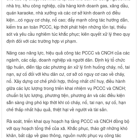
nhà trọ, khu công nghiệp, cửa hàng kinh doanh gas, xăng dầu,
quán karaoke, nhà xưởng và các cơ sở kinh doanh có điều
kiện...có nguy cơ cháy, nổ cao; đẩy mạnh công tác hướng dẫn,
kiểm tra an toàn PCCC, kịp thời phát hiện những tồn tại, thiếu
sót và yêu cầu nghiêm túc khắc phục; kiên quyết xử lý theo quy
định đối với các trường hợp vi phạm.
Nâng cao năng lực, hiệu quả công tác PCCC và CNCH của các
ngành, các cấp, doanh nghiệp và người dân. Định kỳ tổ chức
tập huấn, diễn tập các phương án xử lý tình huống cháy, nổ, tai
nạn, sự cố đối với khu dân cư, cơ sở có nguy cơ cao về cháy,
nổ. Xây dựng cơ chế phối hợp, thống nhất chỉ huy, điều hành
giữa các lực lượng trong triển khai nhiệm vụ PCCC và CNCH;
chuẩn bị lực lượng, phương tiện, phương án và các điều kiện
sẵn sàng ứng phó kịp thời khi có cháy, nổ, tai nạn, sự cố, hạn
chế thấp nhất hậu quả, thiệt hại về người và tài sản.
Rà soát, triển khai quy hoạch hạ tầng PCCC và CNCH đồng bộ
với quy hoạch tổng thể của xã. Khắc phục, tháo gỡ những khó
khăn, bất cập về giao thông, nguồn nước phục vụ công tác