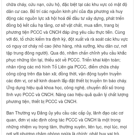
chữa cháy, cứu nạn, cứu hộ, đặc biệt tại các khu vực có mật độ
dân cư cao. Bố trí các nguồn kinh phí của địa phương và huy
động các nguồn lực xã hội hoá để đầu tư xây dựng, phát triển
đồng bộ kết cấu hạ tầng, cơ sở vật chất, mua sắm, trang bị
phương tiện PCCC và CNCH đáp ứng yêu cầu thực tiễn. Cùng
với đó, tổ chức kiểm tra định kỳ, đột xuất và rà soát các khu vực
có nguy cơ cháy nổ cao (kho hàng, nhà xưởng, khu dân cư, nơi
tập trung đông người). Qua đó, nhằm chấn chỉnh yêu cầu khắc
phục những tồn tại, thiếu sót về PCCC. Triển khai kiện toàn;
nhân rộng các mô hình Tổ Liên gia PCCC, điểm chữa cháy
công cộng trên địa bàn xã; đồng thời, vận động tuyên truyền
các đơn vị, cơ sở kinh doanh lắp đặt thiết bị truyền tin báo cháy.
Ứng dụng hiệu quả khoa học, công nghệ, chuyển đổi số trong
lĩnh vực PCCC và CNCH. Nâng cao hiệu quả quản lý chất lượng
phương tiện, thiết bị PCCC và CNCH.
Ban Thường vụ Đảng ủy yêu cầu các cấp ủy, lãnh đạo các cơ
quan, đơn vị xác định công tác PCCC và CNCH là một trong
những nhiệm vụ trọng tâm, thường xuyên, liên tục, mọi lúc, mọi
nơi với phương châm phòng ngừa là chính; phát huy vai trò,