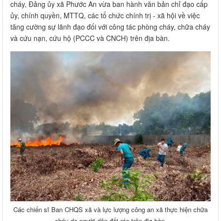
cháy, Đảng ủy xã Phước An vừa ban hành văn bản chỉ đạo cấp
ủy, chính quyền, MTTQ, các tổ chức chính trị - xã hội về việc
tăng cường sự lãnh đạo đối với công tác phòng cháy, chữa cháy
và cứu nạn, cứu hộ (PCCC và CNCH) trên địa bàn.
Các chiến sĩ Ban CHQS xã và lực lượng công an xã thực hiện chữa
cháy do người dân đốt rác trên địa bàn