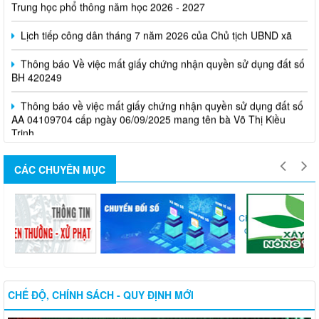
Lịch tiếp công dân tháng 7 năm 2026 của Chủ tịch UBND xã
Thông báo Về việc mất giấy chứng nhận quyền sử dụng đất số
BH 420249
Thông báo về việc mất giấy chứng nhận quyền sử dụng đất số
AA 04109704 cấp ngày 06/09/2025 mang tên bà Võ Thị Kiều
Trinh
CÁC CHUYÊN MỤC
Chuyển
Thi...
Nông
đổi...
CHẾ ĐỘ, CHÍNH SÁCH - QUY ĐỊNH MỚI