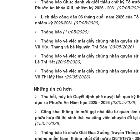
Thông báo Chức danh và giới thiệu chữ ký Tổ trưở
(07/05/202
Phước An khóa XIII, nhiệm kỳ 2026 - 2031
Lịch tiếp công dân 06 tháng cuối năm 2026 của Tổ
(07/05/2026)
nhiệm kỳ 2026-2031
(11/05/2026)
Thông báo
Thông báo về việc mất giấy chứng nhận quyền sử 
(20/05/2026)
Vũ Hữu Thắng và bà Nguyễn Thị Đón
Thông báo về việc mất giấy chứng nhận quyền sử 
(20/05/2026)
Lê Thị Hát
Thông báo về việc mất giấy chứng nhận quyền sử 
(20/05/2026)
Võ Thị Mỹ Hoa
Những tin cũ hơn
Thu hồi, hủy bỏ Quyết định phê duyệt kết quả kỳ t
(23/04/2026)
dục xã Phước An Năm học 2025 - 2026
Công khai thông tin mời gọi nhà đầu tư quan tâm 
phức hợp đô thị sinh thái và công viên chuyên đề tại
(15/04/2026)
Thông báo tổ chức Giải Đua Xuồng Truyền Thống 
phóng miền Nam, thống nhất đất nước (30/4/1975 - 30/