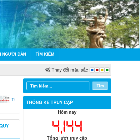
N NGƯỜI DÂN
TÌM KIẾM
Thay đổi màu sắc
Tìm
...
Thi...
THỐNG KÊ TRUY CẬP
Hôm nay
4,144
 QUY
Tổng lượt truy cập