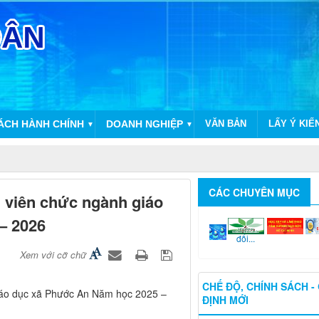
CÁCH HÀNH CHÍNH
DOANH NGHIỆP
VĂN BẢN
LẤY Ý KIẾ
▼
▼
CÁC CHUYÊN MỤC
 viên chức ngành giáo
– 2026
Chuyển
Nông...
Học
đổi...
Xem với cỡ chữ
CHẾ ĐỘ, CHÍNH SÁCH -
iáo dục xã Phước An Năm học 2025 –
ĐỊNH MỚI