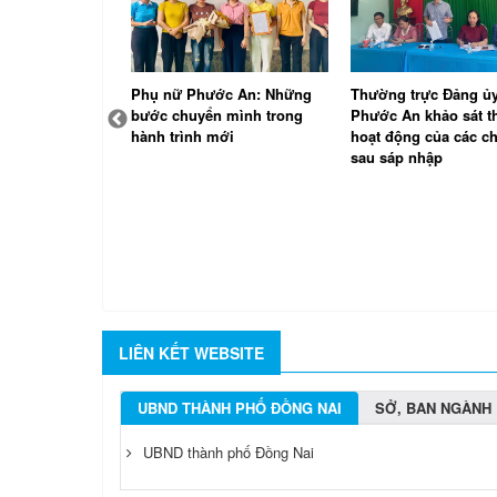
quyết
Phụ nữ Phước An: Những
Thường trực Đảng ủy
 ban công
bước chuyển mình trong
Phước An khảo sát t
 ấp Bà Trường
hành trình mới
hoạt động của các ch
sau sáp nhập
LIÊN KẾT WEBSITE
UBND THÀNH PHỐ ĐỒNG NAI
SỞ, BAN NGÀNH
UBND thành phố Đồng Nai