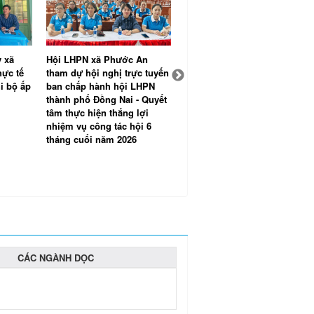
 xã
Hội LHPN xã Phước An
Hội nghị Ban Chấp hành
hực tế
tham dự hội nghị trực tuyến
Đảng bộ xã Phước An lần
i bộ ấp
ban chấp hành hội LHPN
thứ 4: Quyết tâm hoàn thành
thành phố Đồng Nai - Quyết
thắng lợi các mục tiêu kinh
tâm thực hiện thắng lợi
tế - xã hội năm 2026
nhiệm vụ công tác hội 6
tháng cuối năm 2026
CÁC NGÀNH DỌC