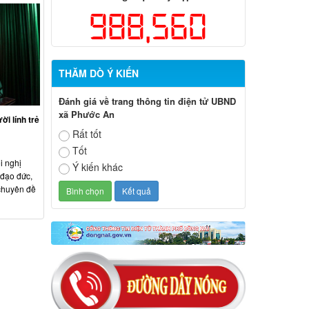
988,560
THĂM DÒ Ý KIẾN
Đánh giá về trang thông tin điện tử UBND
xã Phước An
ời lính trẻ
Rất tốt
Tốt
i nghị
Ý kiến khác
 đạo đức,
chuyên đề