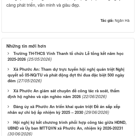
càng phát triển, văn minh và giàu đẹp.
Tác giả:
Ngân Hà
Những tin mới hơn
Trường TH-THCS Vĩnh Thanh tổ chức Lễ tổng kết năm học
(25/05/2026)
2025-2026
Xã Phước An: Tham dự trực tuyến hội nghị quán triệt Nghị
quyết số 05-NQ/TU và phát động đợt thi đua đặc biệt 500 ngày
(27/05/2026)
đêm
Xã Phước An giám sát chuyên đề công tác rà soát, thẩm
(22/06/2026)
định hộ nghèo và cận nghèo năm 2026
Đảng ủy xã Phước An triển khai quán triệt Đề án sắp xếp
(29/06/2026)
nhân sự chi bộ ấp nhiệm kỳ 2025 – 2030
Hội nghị ký kết chương trình phối hợp công tác giữa HĐND,
UBND và Ủy ban MTTQVN xã Phước An, nhiệm kỳ 2026-20231
(30/06/2026)