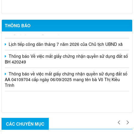
Lịch tiếp công dân tháng 8 năm 2026 của Chủ tịch UBND xã
Tuyển sinh lớp 10 Chương trình giáo dục thường xuyên cấp
THÔNG BÁO
Trung học phổ thông năm học 2026 - 2027
Lịch tiếp công dân tháng 7 năm 2026 của Chủ tịch UBND xã
Thông báo Về việc mất giấy chứng nhận quyền sử dụng đất số
BH 420249
Thông báo về việc mất giấy chứng nhận quyền sử dụng đất số
AA 04109704 cấp ngày 06/09/2025 mang tên bà Võ Thị Kiều
Trinh
CÁC CHUYÊN MỤC