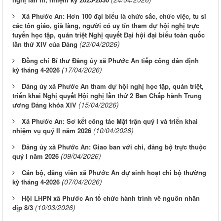
Xã Phước An: Hơn 100 đại biểu là chức sắc, chức việc, tu sĩ
các tôn giáo, già làng, người có uy tín tham dự hội nghị trực
tuyến học tập, quán triệt Nghị quyết Đại hội đại biểu toàn quốc
(23/04/2026)
lần thứ XIV của Đảng
Đồng chí Bí thư Đảng ủy xã Phước An tiếp công dân định
(17/04/2026)
kỳ tháng 4-2026
Đảng ủy xã Phước An tham dự hội nghị học tập, quán triệt,
triển khai Nghị quyết Hội nghị lần thứ 2 Ban Chấp hành Trung
(15/04/2026)
ương Đảng khóa XIV
Xã Phước An: Sơ kết công tác Mặt trận quý I và triển khai
(10/04/2026)
nhiệm vụ quý II năm 2026
Đảng ủy xã Phước An: Giao ban với chi, đảng bộ trực thuộc
(09/04/2026)
quý I năm 2026
Cán bộ, đảng viên xã Phước An dự sinh hoạt chi bộ thường
(07/04/2026)
kỳ tháng 4-2026
Hội LHPN xã Phước An tổ chức hành trình về nguồn nhân
(10/03/2026)
dịp 8/3