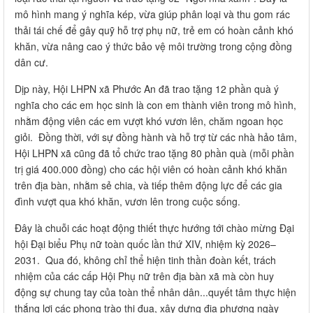
mô hình mang ý nghĩa kép, vừa giúp phân loại và thu gom rác
thải tái chế để gây quỹ hỗ trợ phụ nữ, trẻ em có hoàn cảnh khó
khăn, vừa nâng cao ý thức bảo vệ môi trường trong cộng đồng
dân cư.
Dịp này, Hội LHPN xã Phước An đã trao tặng 12 phần quà ý
nghĩa cho các em học sinh là con em thành viên trong mô hình,
nhằm động viên các em vượt khó vươn lên, chăm ngoan học
giỏi. Đồng thời, với sự đồng hành và hỗ trợ từ các nhà hảo tâm,
Hội LHPN xã cũng đã tổ chức trao tặng 80 phần quà (mỗi phần
trị giá 400.000 đồng) cho các hội viên có hoàn cảnh khó khăn
trên địa bàn, nhằm sẻ chia, và tiếp thêm động lực để các gia
đình vượt qua khó khăn, vươn lên trong cuộc sống.
Đây là chuỗi các hoạt động thiết thực hướng tới chào mừng Đại
hội Đại biểu Phụ nữ toàn quốc lần thứ XIV, nhiệm kỳ 2026–
2031. Qua đó, không chỉ thể hiện tinh thần đoàn kết, trách
nhiệm của các cấp Hội Phụ nữ trên địa bàn xã mà còn huy
động sự chung tay của toàn thể nhân dân...quyết tâm thực hiện
thắng lợi các phong trào thi đua, xây dựng địa phương ngày