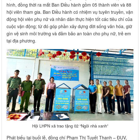
hình, đồng thời ra mắt Ban Điều hành gồm 05 thành viên và 88
hội viên tham gia. Ban Điều hành có nhiệm vụ tuyên truyền, vận
động hội viên phụ nữ và nhân dân thực hiện tốt các tiêu chí của
cuộc vận động; từ đó góp phần xây dựng đời sống văn hóa, giữ
gìn vệ sinh môi trường và đảm bảo an toàn cho phụ nữ, trẻ em
tại địa phương.
Hội LHPN xã trao tặng 02 “Ngôi nhà xanh”
Phát biểu tại buổi lễ, đồng chí Phạm Thị Tuyết Thanh – ĐUV,