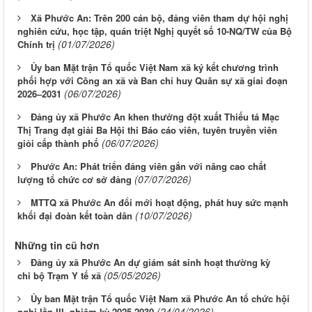
Xã Phước An: Trên 200 cán bộ, đảng viên tham dự hội nghị
nghiên cứu, học tập, quán triệt Nghị quyết số 10-NQ/TW của Bộ
(01/07/2026)
Chính trị
Ủy ban Mặt trận Tổ quốc Việt Nam xã ký kết chương trình
phối hợp với Công an xã và Ban chỉ huy Quân sự xã giai đoạn
(06/07/2026)
2026–2031
Đảng ủy xã Phước An khen thưởng đột xuất Thiếu tá Mạc
Thị Trang đạt giải Ba Hội thi Báo cáo viên, tuyên truyền viên
(06/07/2026)
giỏi cấp thành phố
Phước An: Phát triển đảng viên gắn với nâng cao chất
(07/07/2026)
lượng tổ chức cơ sở đảng
MTTQ xã Phước An đổi mới hoạt động, phát huy sức mạnh
(10/07/2026)
khối đại đoàn kết toàn dân
Những tin cũ hơn
Đảng ủy xã Phước An dự giám sát sinh hoạt thường kỳ
(05/05/2026)
chi bộ Trạm Y tế xã
Ủy ban Mặt trận Tổ quốc Việt Nam xã Phước An tổ chức hội
(24/04/2026)
nghị lần III, nhiệm kỳ 2025-2030