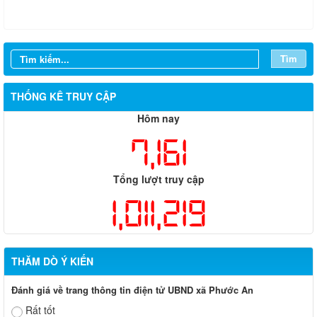
Tìm
THỐNG KÊ TRUY CẬP
Hôm nay
7,161
Tổng lượt truy cập
1,011,219
THĂM DÒ Ý KIẾN
Lịch làm việc tuần của Thường trực HĐND và UBND xã Phước
Đánh giá về trang thông tin điện tử UBND xã Phước An
An (từ ngày 03/8/2026 đến ngày 07/8/2026)
Rất tốt