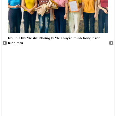
Phụ nữ Phước An: Những bước chuyển mình trong hành
T
trình mới
đ