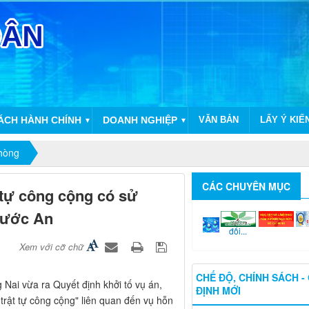
CÁCH HÀNH CHÍNH
DOANH NGHIỆP
VĂN BẢN
LẤY Ý KIẾ
▼
▼
phòng
CÁC CHUYÊN MỤC
t tự công cộng có sử
Phước An
Chuyển
Nông...
Học
đổi...
Xem với cỡ chữ
CHẾ ĐỘ, CHÍNH SÁCH -
Nai vừa ra Quyết định khởi tố vụ án,
ĐỊNH MỚI
i trật tự công cộng" liên quan đến vụ hỗn