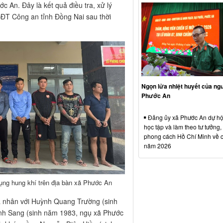
c An. Đây là kết quả điều tra, xử lý
ĐT Công an tỉnh Đồng Nai sau thời
Ngọn lửa nhiệt huyết của ngư
Phước An
Đảng ủy xã Phước An dự hộ
học tập và làm theo tư tưởng,
phong cách Hồ Chí Minh về 
năm 2026
 dụng hung khí trên địa bàn xã Phước An
á nhân với Huỳnh Quang Trường (sinh
nh Sang (sinh năm 1983, ngụ xã Phước