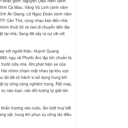
hành khác gồm: Nguyễn Diệu Hiền (sinh
tỉnh Cà Mau; Văng Vủ Linh (sinh năm
tỉnh An Giang; Lê Ngọc Đoán (sinh năm
 TP. Cần Thơ, cùng nhau kéo đến nhà
hóm thuê 02 xe taxi di chuyển đến địa
t tại nhà; Sang đã xảy ra cự cãi với
sự với người thân, Huỳnh Quang
89, ngụ xã Phước An) lập tức chuẩn bị
trước cửa nhà. Khi phát hiện xe của
. Hai nhóm chạm mặt nhau tại khu vực
 đó đã có hành vi sử dụng hung khí
rật tự công cộng nghiêm trọng. Rất may,
vụ náo loạn, các đối tượng tự giải tán
khẩn trương vào cuộc, lần lượt truy bắt
tang vật, hung khí phục vụ công tác điều