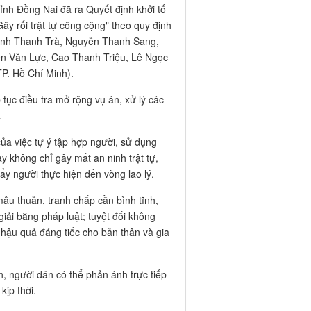
ỉnh Đồng Nai đã ra Quyết định khởi tố
Gây rối trật tự công cộng" theo quy định
ỳnh Thanh Trà, Nguyễn Thanh Sang,
n Văn Lực, Cao Thanh Triệu, Lê Ngọc
P. Hồ Chí Minh).
ục điều tra mở rộng vụ án, xử lý các
.
của việc tự ý tập hợp người, sử dụng
y không chỉ gây mất an ninh trật tự,
y người thực hiện đến vòng lao lý.
âu thuẫn, tranh chấp cần bình tĩnh,
iải bằng pháp luật; tuyệt đối không
hậu quả đáng tiếc cho bản thân và gia
àn, người dân có thể phản ánh trực tiếp
ịp thời.