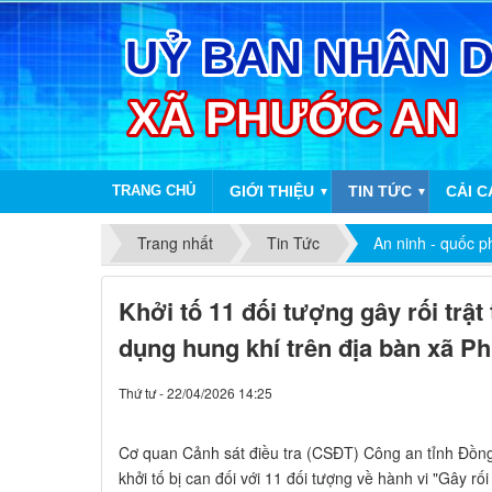
TRANG CHỦ
GIỚI THIỆU
TIN TỨC
CẢI 
▼
▼
Trang nhất
Tin Tức
An ninh - quốc 
Khởi tố 11 đối tượng gây rối trậ
dụng hung khí trên địa bàn xã 
Thứ tư - 22/04/2026 14:25
Cơ quan Cảnh sát điều tra (CSĐT) Công an tỉnh Đồng 
khởi tố bị can đối với 11 đối tượng về hành vi "Gây rố