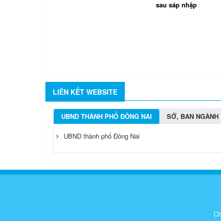
sau sáp nhập
LIÊN KẾT WEBSITE
UBND THÀNH PHỐ ĐỒNG NAI
SỞ, BAN NGÀNH
UBND thành phố Đồng Nai
Ch