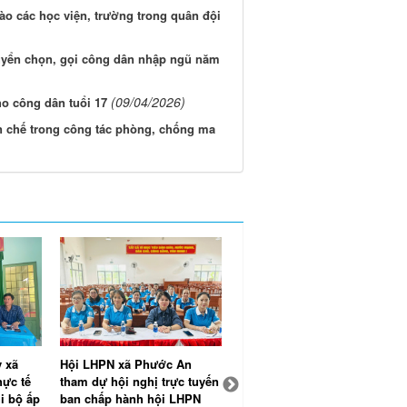
ào các học viện, trường trong quân đội
tuyển chọn, gọi công dân nhập ngũ năm
(09/04/2026)
o công dân tuổi 17
n chế trong công tác phòng, chống ma
 xã
Hội LHPN xã Phước An
Hội nghị Ban Chấp hành
hực tế
tham dự hội nghị trực tuyến
Đảng bộ xã Phước An lần
i bộ ấp
ban chấp hành hội LHPN
thứ 4: Quyết tâm hoàn thành