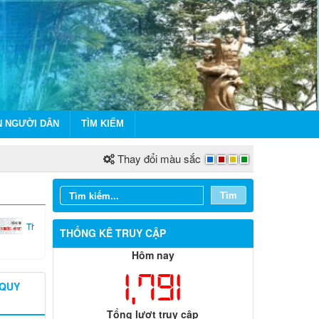
N NGƯỜI DÂN
TÌM KIẾM
Thay đổi màu sắc
Tìm
...
Thi...
THỐNG KÊ TRUY CẬP
Hôm nay
1,791
 QUY
Tổng lượt truy cập