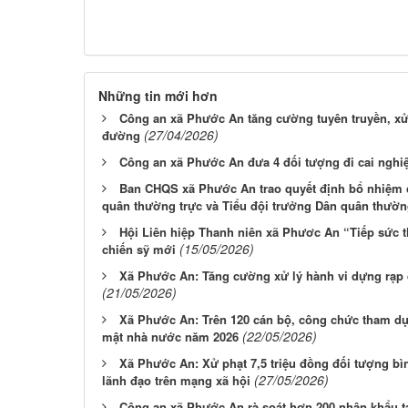
Những tin mới hơn
Công an xã Phước An tăng cường tuyên truyền, xử 
(27/04/2026)
đường
Công an xã Phước An đưa 4 đối tượng đi cai nghi
Ban CHQS xã Phước An trao quyết định bổ nhiệm 
quân thường trực và Tiểu đội trưởng Dân quân thườn
Hội Liên hiệp Thanh niên xã Phươc An “Tiếp sức 
(15/05/2026)
chiến sỹ mới
Xã Phước An: Tăng cường xử lý hành vi dựng rạp 
(21/05/2026)
Xã Phước An: Trên 120 cán bộ, công chức tham dự 
(22/05/2026)
mật nhà nước năm 2026
Xã Phước An: Xử phạt 7,5 triệu đồng đối tượng bìn
(27/05/2026)
lãnh đạo trên mạng xã hội
Công an xã Phước An rà soát hơn 200 nhân khẩu tạ