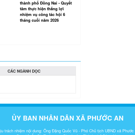
thành phố Đồng Nai - Quyết
thắng lợi các mục tiêu kinh
tâm thực hiện thắng lợi
tế - xã hội năm 2026
nhiệm vụ công tác hội 6
tháng cuối năm 2026
CÁC NGÀNH DỌC
ỦY BAN NHÂN DÂN XÃ PHƯỚC AN
ịu trách nhiệm nội dung: Ông Đặng Quốc Vũ - Phó Chủ tịch UBND xã Phước