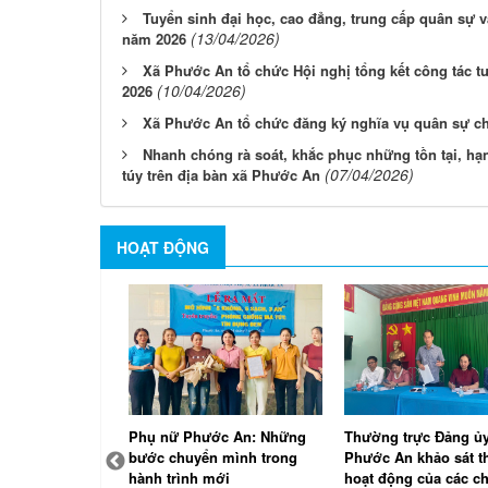
Tuyển sinh đại học, cao đẳng, trung cấp quân sự v
(13/04/2026)
năm 2026
Xã Phước An tổ chức Hội nghị tổng kết công tác 
(10/04/2026)
2026
Xã Phước An tổ chức đăng ký nghĩa vụ quân sự ch
Nhanh chóng rà soát, khắc phục những tồn tại, hạ
(07/04/2026)
túy trên địa bàn xã Phước An
HOẠT ĐỘNG
quyết
Phụ nữ Phước An: Những
Thường trực Đảng ủy
 ban công
bước chuyển mình trong
Phước An khảo sát t
 ấp Bà Trường
hành trình mới
hoạt động của các ch