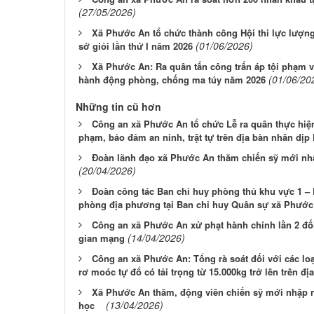
(27/05/2026)
Xã Phước An tổ chức thành công Hội thi lực lượng 
(01/06/2026)
sở giỏi lần thứ I năm 2026
Xã Phước An: Ra quân tấn công trấn áp tội phạm 
(01/06/20
hành động phòng, chống ma túy năm 2026
Những tin cũ hơn
Công an xã Phước An tổ chức Lễ ra quân thực hiện 
phạm, bảo đảm an ninh, trật tự trên địa bàn nhân dịp L
Đoàn lãnh đạo xã Phước An thăm chiến sỹ mới nhậ
(20/04/2026)
Đoàn công tác Ban chỉ huy phòng thủ khu vực 1 –
phòng địa phương tại Ban chỉ huy Quân sự xã Phước
Công an xã Phước An xử phạt hành chính lần 2 đố
(14/04/2026)
gian mạng
Công an xã Phước An: Tổng rà soát đối với các loại
rơ moóc tự đổ có tải trọng từ 15.000kg trở lên trên đị
Xã Phước An thăm, động viên chiến sỹ mới nhập n
(13/04/2026)
học