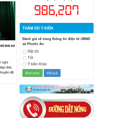
986,207
THĂM DÒ Ý KIẾN
Đánh giá về trang thông tin điện tử UBND
xã Phước An
ời lính trẻ
Rất tốt
Tốt
i nghị
Ý kiến khác
 đạo đức,
chuyên đề