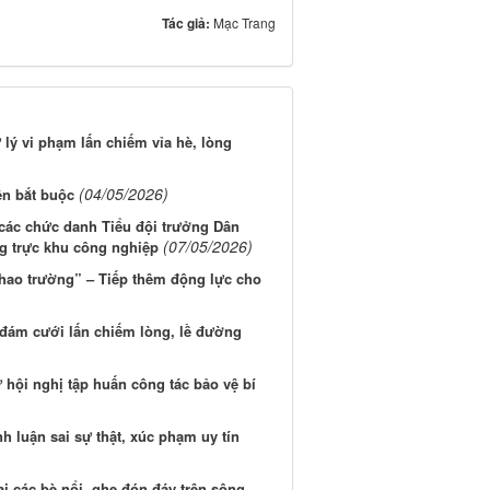
Tác giả:
Mạc Trang
lý vi phạm lấn chiếm vỉa hè, lòng
(04/05/2026)
ện bắt buộc
các chức danh Tiểu đội trưởng Dân
(07/05/2026)
g trực khu công nghiệp
thao trường” – Tiếp thêm động lực cho
đám cưới lấn chiếm lòng, lề đường
hội nghị tập huấn công tác bảo vệ bí
h luận sai sự thật, xúc phạm uy tín
i các bè nổi, ghe đón đáy trên sông