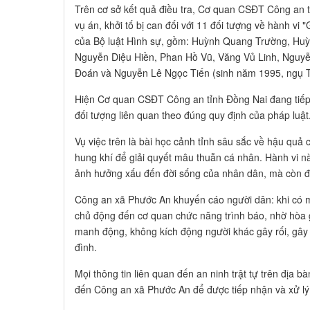
Trên cơ sở kết quả điều tra, Cơ quan CSĐT Công an t
vụ án, khởi tố bị can đối với 11 đối tượng về hành vi "
của Bộ luật Hình sự, gồm: Huỳnh Quang Trường, Hu
Nguyễn Diệu Hiền, Phan Hồ Vũ, Văng Vủ Linh, Nguyễ
Đoán và Nguyễn Lê Ngọc Tiến (sinh năm 1995, ngụ T
Hiện Cơ quan CSĐT Công an tỉnh Đồng Nai đang tiếp t
đối tượng liên quan theo đúng quy định của pháp luật
Vụ việc trên là bài học cảnh tỉnh sâu sắc về hậu quả 
hung khí để giải quyết mâu thuẫn cá nhân. Hành vi nà
ảnh hưởng xấu đến đời sống của nhân dân, mà còn đẩ
Công an xã Phước An khuyến cáo người dân: khi có m
chủ động đến cơ quan chức năng trình báo, nhờ hòa g
manh động, không kích động người khác gây rối, gây 
đình.
Mọi thông tin liên quan đến an ninh trật tự trên địa b
đến Công an xã Phước An để được tiếp nhận và xử lý k