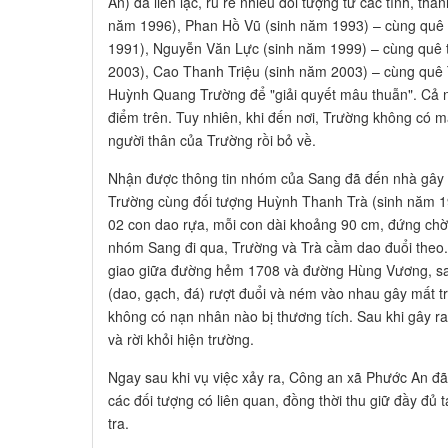
An) đã liên lạc, rủ rê nhiều đối tượng từ các tỉnh, t
năm 1996), Phan Hồ Vũ (sinh năm 1993) – cùng quê 
1991), Nguyễn Văn Lực (sinh năm 1999) – cùng quê 
2003), Cao Thanh Triệu (sinh năm 2003) – cùng quê
Huỳnh Quang Trường để "giải quyết mâu thuẫn". Cả n
điểm trên. Tuy nhiên, khi đến nơi, Trường không có mặ
người thân của Trường rồi bỏ về.
Nhận được thông tin nhóm của Sang đã đến nhà gây 
Trường cùng đối tượng Huỳnh Thanh Trà (sinh năm 19
02 con dao rựa, mỗi con dài khoảng 90 cm, đứng chờ 
nhóm Sang đi qua, Trường và Trà cầm dao đuổi theo
giao giữa đường hẻm 1708 và đường Hùng Vương, sau
(dao, gạch, đá) rượt đuổi và ném vào nhau gây mất t
không có nạn nhân nào bị thương tích. Sau khi gây ra 
và rời khỏi hiện trường.
Ngay sau khi vụ việc xảy ra, Công an xã Phước An đã 
các đối tượng có liên quan, đồng thời thu giữ đầy đủ 
tra.