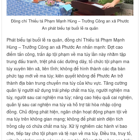
Đồng chí Thiếu tá Phạm Mạnh Hùng – Trưởng Công an xã Phước
An phát biểu tại buổi lễ ra quân
Phát biểu tại buổi lễ ra quân, đồng chí Thiếu tá Phạm Mạnh
Hùng –
Trưởng Công an xã Phước An nhấn mạnh: Đợt cao
điểm tấn công, trấn áp tội phạm về ma túy lần này nhằm tập
trung đấu tranh, triệt phá các đường dây, tổ chức tội phạm ma
túy xuyên liên xã, liên tỉnh; không để hình thành các địa bàn
phức tạp mới về ma túy; kiên quyết không để Phước An trở
thành địa bàn trung chuyển ma túy của khu vực. Tăng cường
quản lý người sử dụng trái phép chất ma túy, người nghiện ma
túy, người sau cai nghiện ma túy; nâng cao hiệu quả cai nghiện,
quản lý sau cai nghiện ma túy và hỗ trợ tái hòa nhập cộng
đồng. Chủ động phát hiện, ngăn chặn hoạt động phạm tội về
ma túy trên không gian mạng; không để phát sinh diện tích
trồng cây có chứa chất ma túy. Xử lý nghiêm các hành vi bao
che, tiếp tay cho tội phạm và tệ nạn về ma túy. Điều tra, truy tố,