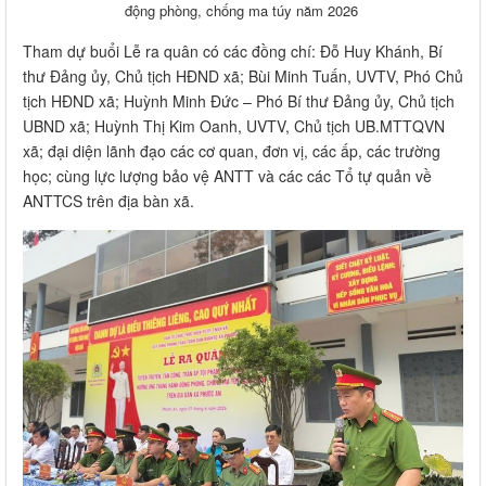
động phòng, chống ma túy năm 2026
Tham dự buổi Lễ ra quân có các đồng chí: Đỗ Huy Khánh, Bí
thư Đảng ủy, Chủ tịch HĐND xã; Bùi Minh Tuấn, UVTV, Phó Chủ
tịch HĐND xã; Huỳnh Minh Đức – Phó Bí thư Đảng ủy, Chủ tịch
UBND xã; Huỳnh Thị Kim Oanh, UVTV, Chủ tịch UB.MTTQVN
xã; đại diện lãnh đạo các cơ quan, đơn vị, các ấp, các trường
học; cùng lực lượng bảo vệ ANTT và các các Tổ tự quản về
ANTTCS trên địa bàn xã.