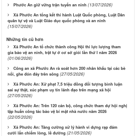
(13/07/2026)
Phước An giữ vững trận tuyến an ninh
Xã Phước An tổng kết thi hành Luật Quốc phòng, Luật Dân
quân tự vệ và Luật Giáo dục quốc phòng và an ninh
(15/07/2026)
Những tin cũ hơn
Xã Phước An tổ chức thành công Hội thi lực lượng tham
gia bảo vệ an ninh, trật tự ở cơ sở giỏi lần thứ I năm 2026
(01/06/2026)
Công an xã Phước An rà soát hơn 200 nhân khẩu tại các bè
(27/05/2026)
nổi, ghe đón đáy trên sông
Xã Phước An: Xử phạt 7,5 triệu đồng đối tượng bình luận
sai sự thật, xúc phạm uy tín lãnh đạo trên mạng xã hội
(27/05/2026)
Xã Phước An: Trên 120 cán bộ, công chức tham dự hội nghị
tập huấn công tác bảo vệ bí mật nhà nước năm 2026
(22/05/2026)
Xã Phước An: Tăng cường xử lý hành vi dựng rạp đám
(21/05/2026)
cưới lấn chiếm lòng, lề đường