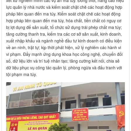
xét xử nghiêm minh các vụ án ma túy. Đồng thời, nâng cao hiệu
lực quản lý nhà nước và kiểm soát chặt chẽ các hoạt động hợp
pháp liên quan đến ma túy. Kiểm soát chặt chẽ các hoạt động
hợp pháp liên quan đến ma túy, hóa chất, tiền chất có nguy cơ
bị lợi dụng để sản xuất, tổ chức sử dụng trái phép chất ma túy;
tăng cường thanh tra, kiểm tra các cơ sở sản xuất, kinh doanh,
xuất nhập khẩu và ngành nghề đầu tư kinh doanh có điều kiện
về an ninh, trật tự; kịp thời phát hiện, xử lý nghiêm các hành vi
vi phạm. Đẩy mạnh ứng dụng khoa học công nghệ, chuyển đổi
số, dữ liệu lớn và trí tuệ nhân tạo; tăng cường kết nối, chia sẻ
dữ liệu phục vụ công tác quản lý, phòng ngừa và đấu tranh với
tội phạm ma túy.