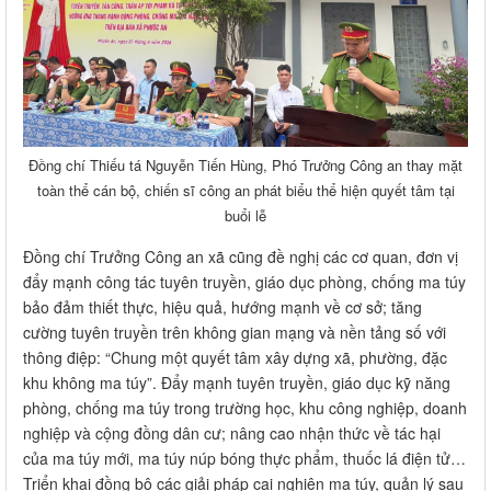
Đồng chí Thiếu tá Nguyễn Tiến Hùng, Phó Trưởng Công an thay mặt
toàn thể cán bộ, chiến sĩ công an phát biểu thể hiện quyết tâm tại
buổi lễ
Đồng chí Trưởng Công an xã cũng đề nghị các cơ quan, đơn vị
đẩy mạnh công tác tuyên truyền, giáo dục phòng, chống ma túy
bảo đảm thiết thực, hiệu quả, hướng mạnh về cơ sở; tăng
cường tuyên truyền trên không gian mạng và nền tảng số với
thông điệp: “Chung một quyết tâm xây dựng xã, phường, đặc
khu không ma túy”. Đẩy mạnh tuyên truyền, giáo dục kỹ năng
phòng, chống ma túy trong trường học, khu công nghiệp, doanh
nghiệp và cộng đồng dân cư; nâng cao nhận thức về tác hại
của ma túy mới, ma túy núp bóng thực phẩm, thuốc lá điện tử…
Triển khai đồng bộ các giải pháp cai nghiện ma túy, quản lý sau