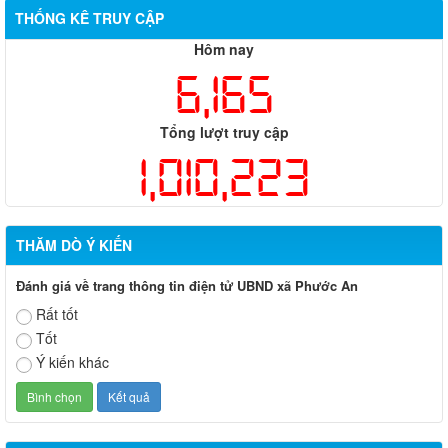
THỐNG KÊ TRUY CẬP
Hôm nay
6,165
Tổng lượt truy cập
1,010,223
THĂM DÒ Ý KIẾN
Đánh giá về trang thông tin điện tử UBND xã Phước An
Rất tốt
Tốt
Ý kiến khác
Lịch làm việc tuần của Thường trực HĐND và UBND xã Phước