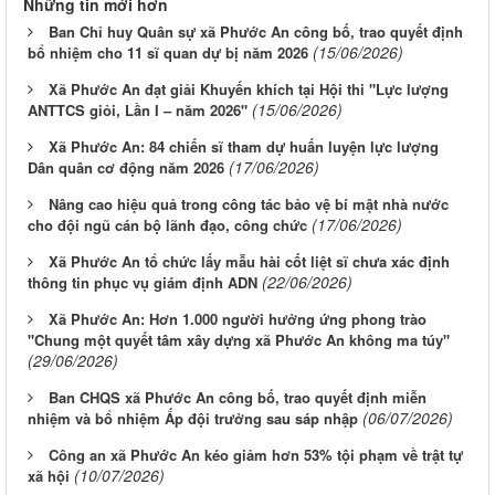
Những tin mới hơn
Ban Chỉ huy Quân sự xã Phước An công bố, trao quyết định
(15/06/2026)
bổ nhiệm cho 11 sĩ quan dự bị năm 2026
Xã Phước An đạt giải Khuyến khích tại Hội thi "Lực lượng
(15/06/2026)
ANTTCS giỏi, Lần I – năm 2026"
Xã Phước An: 84 chiến sĩ tham dự huấn luyện lực lượng
(17/06/2026)
Dân quân cơ động năm 2026
Nâng cao hiệu quả trong công tác bảo vệ bí mật nhà nước
(17/06/2026)
cho đội ngũ cán bộ lãnh đạo, công chức
Xã Phước An tổ chức lấy mẫu hài cốt liệt sĩ chưa xác định
(22/06/2026)
thông tin phục vụ giám định ADN
Xã Phước An: Hơn 1.000 người hưởng ứng phong trào
"Chung một quyết tâm xây dựng xã Phước An không ma túy"
(29/06/2026)
Ban CHQS xã Phước An công bố, trao quyết định miễn
(06/07/2026)
nhiệm và bổ nhiệm Ấp đội trưởng sau sáp nhập
Công an xã Phước An kéo giảm hơn 53% tội phạm về trật tự
(10/07/2026)
xã hội