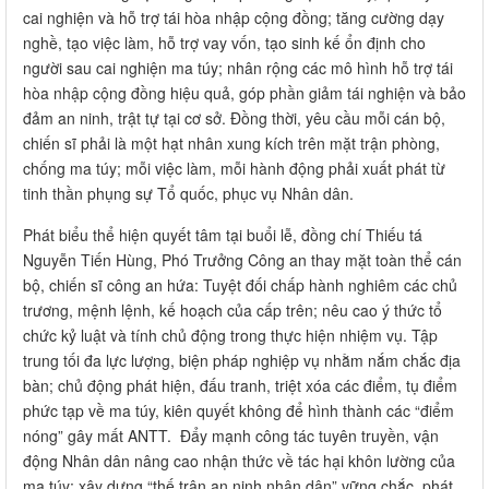
cai nghiện và hỗ trợ tái hòa nhập cộng đồng; tăng cường dạy
nghề, tạo việc làm, hỗ trợ vay vốn, tạo sinh kế ổn định cho
người sau cai nghiện ma túy; nhân rộng các mô hình hỗ trợ tái
hòa nhập cộng đồng hiệu quả, góp phần giảm tái nghiện và bảo
đảm an ninh, trật tự tại cơ sở. Đồng thời, yêu cầu mỗi cán bộ,
chiến sĩ phải là một hạt nhân xung kích trên mặt trận phòng,
chống ma túy; mỗi việc làm, mỗi hành động phải xuất phát từ
tinh thần phụng sự Tổ quốc, phục vụ Nhân dân.
Phát biểu thể hiện quyết tâm tại buổi lễ, đồng chí Thiếu tá
Nguyễn Tiến Hùng, Phó Trưởng Công an thay mặt toàn thể cán
bộ, chiến sĩ công an hứa: Tuyệt đối chấp hành nghiêm các chủ
trương, mệnh lệnh, kế hoạch của cấp trên; nêu cao ý thức tổ
chức kỷ luật và tính chủ động trong thực hiện nhiệm vụ. Tập
trung tối đa lực lượng, biện pháp nghiệp vụ nhằm nắm chắc địa
bàn; chủ động phát hiện, đấu tranh, triệt xóa các điểm, tụ điểm
phức tạp về ma túy, kiên quyết không để hình thành các “điểm
nóng” gây mất ANTT. Đẩy mạnh công tác tuyên truyền, vận
động Nhân dân nâng cao nhận thức về tác hại khôn lường của
ma túy; xây dựng “thế trận an ninh nhân dân” vững chắc, phát