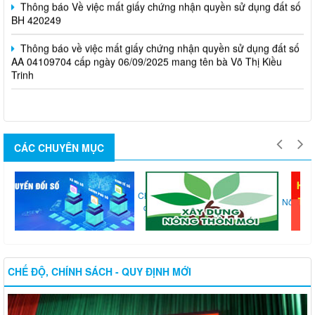
BH 420249
Thông báo về việc mất giấy chứng nhận quyền sử dụng đất số
AA 04109704 cấp ngày 06/09/2025 mang tên bà Võ Thị Kiều
Trinh
CÁC CHUYÊN MỤC
Chuyển
Thi...
Nông...
đổi...
CHẾ ĐỘ, CHÍNH SÁCH - QUY ĐỊNH MỚI