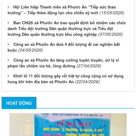
Hội Liên hiệp Thanh niên xã Phươc An “Tiếp sức thao
(15/05/2026)
trường” – Tiếp thêm động lực cho chiến sỹ mới
Ban CHQS xã Phước An trao quyết định bổ nhiệm các chức
danh Tiểu đội trưởng Dân quân thường trực và Tiểu đội
(07/05/2026)
trưởng Dân quân thường trực khu công nghiệp
Công an xã Phước An đưa 4 đối tượng đi cai nghiện bắt
(04/05/2026)
buộc
Công an xã Phước An tăng cường tuyên truyền, xử lý vi
(27/04/2026)
phạm lấn chiếm vỉa hè, lòng đường
Khởi tố 11 đối tượng gây rối trật tự công cộng có sử dụng
(22/04/2026)
hung khí trên địa bàn xã Phước An
HOẠT ĐỘNG