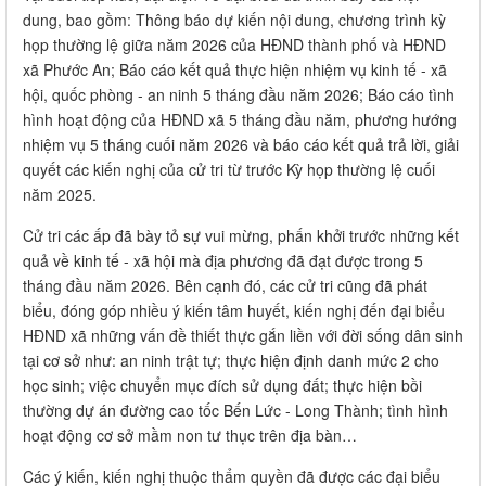
dung, bao gồm: Thông báo dự kiến nội dung, chương trình kỳ
họp thường lệ giữa năm 2026 của HĐND thành phố và HĐND
xã Phước An; Báo cáo kết quả thực hiện nhiệm vụ kinh tế - xã
hội, quốc phòng - an ninh 5 tháng đầu năm 2026; Báo cáo tình
hình hoạt động của HĐND xã 5 tháng đầu năm, phương hướng
nhiệm vụ 5 tháng cuối năm 2026 và báo cáo kết quả trả lời, giải
quyết các kiến nghị của cử tri từ trước Kỳ họp thường lệ cuối
năm 2025.
Cử tri các ấp đã bày tỏ sự vui mừng, phấn khởi trước những kết
quả về kinh tế - xã hội mà địa phương đã đạt được trong 5
tháng đầu năm 2026. Bên cạnh đó, các cử tri cũng đã phát
biểu, đóng góp nhiều ý kiến tâm huyết, kiến nghị đến đại biểu
HĐND xã những vấn đề thiết thực gắn liền với đời sống dân sinh
tại cơ sở như: an ninh trật tự; thực hiện định danh mức 2 cho
học sinh; việc chuyển mục đích sử dụng đất; thực hiện bồi
thường dự án đường cao tốc Bến Lức - Long Thành; tình hình
hoạt động cơ sở mầm non tư thục trên địa bàn…
Các ý kiến, kiến nghị thuộc thẩm quyền đã được các đại biểu