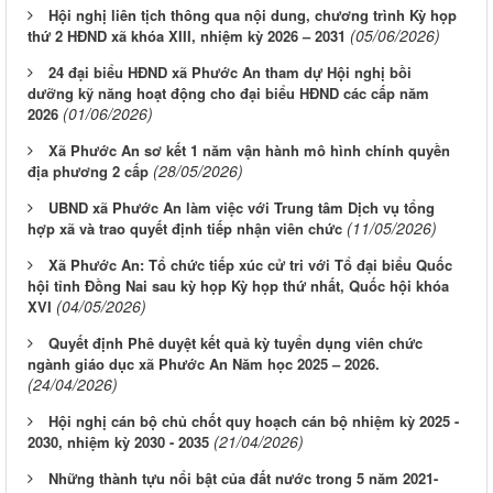
Hội nghị liên tịch thông qua nội dung, chương trình Kỳ họp
(05/06/2026)
thứ 2 HĐND xã khóa XIII, nhiệm kỳ 2026 – 2031
24 đại biểu HĐND xã Phước An tham dự Hội nghị bồi
dưỡng kỹ năng hoạt động cho đại biểu HĐND các cấp năm
(01/06/2026)
2026
Xã Phước An sơ kết 1 năm vận hành mô hình chính quyền
(28/05/2026)
địa phương 2 cấp
UBND xã Phước An làm việc với Trung tâm Dịch vụ tổng
(11/05/2026)
hợp xã và trao quyết định tiếp nhận viên chức
Xã Phước An: Tổ chức tiếp xúc cử tri với Tổ đại biểu Quốc
hội tỉnh Đồng Nai sau kỳ họp Kỳ họp thứ nhất, Quốc hội khóa
(04/05/2026)
XVI
Quyết định Phê duyệt kết quả kỳ tuyển dụng viên chức
ngành giáo dục xã Phước An Năm học 2025 – 2026.
(24/04/2026)
Hội nghị cán bộ chủ chốt quy hoạch cán bộ nhiệm kỳ 2025 -
(21/04/2026)
2030, nhiệm kỳ 2030 - 2035
Những thành tựu nổi bật của đất nước trong 5 năm 2021-