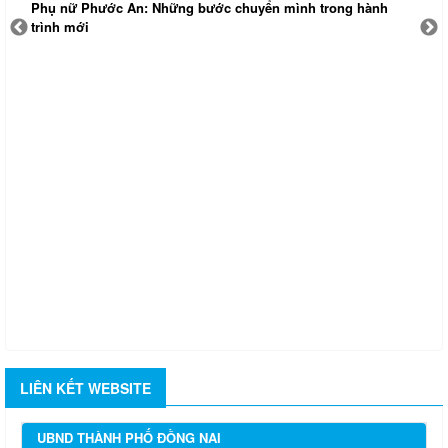
Phụ nữ Phước An: Những bước chuyển mình trong hành
T
trình mới
đ
LIÊN KẾT WEBSITE
UBND THÀNH PHỐ ĐỒNG NAI