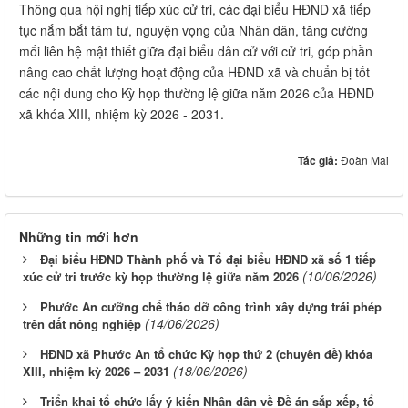
Thông qua hội nghị tiếp xúc cử tri, các đại biểu HĐND xã tiếp
tục nắm bắt tâm tư, nguyện vọng của Nhân dân, tăng cường
mối liên hệ mật thiết giữa đại biểu dân cử với cử tri, góp phần
nâng cao chất lượng hoạt động của HĐND xã và chuẩn bị tốt
các nội dung cho Kỳ họp thường lệ giữa năm 2026 của HĐND
xã khóa XIII, nhiệm kỳ 2026 - 2031.
Tác giả:
Đoàn Mai
Những tin mới hơn
Đại biểu HĐND Thành phố và Tổ đại biểu HĐND xã số 1 tiếp
(10/06/2026)
xúc cử tri trước kỳ họp thường lệ giữa năm 2026
Phước An cưỡng chế tháo dỡ công trình xây dựng trái phép
(14/06/2026)
trên đất nông nghiệp
HĐND xã Phước An tổ chức Kỳ họp thứ 2 (chuyên đề) khóa
(18/06/2026)
XIII, nhiệm kỳ 2026 – 2031
Triển khai tổ chức lấy ý kiến Nhân dân về Đề án sắp xếp, tổ