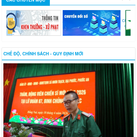
Chuyển
Thi...
đổi...
CHẾ ĐỘ, CHÍNH SÁCH - QUY ĐỊNH MỚI