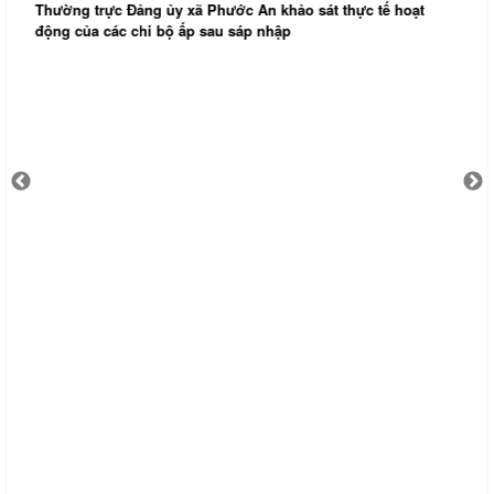
Thường trực Đảng ủy xã Phước An khảo sát thực tế hoạt
động của các chi bộ ấp sau sáp nhập
H
h
t