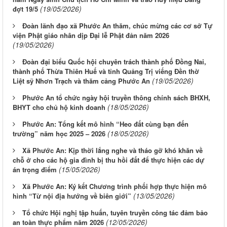
(19/05/2026)
đợt 19/5
Đoàn lãnh đạo xã Phước An thăm, chúc mừng các cơ sở Tự
viện Phật giáo nhân dịp Đại lễ Phật đản năm 2026
(19/05/2026)
Đoàn đại biểu Quốc hội chuyên trách thành phố Đồng Nai,
thành phố Thừa Thiên Huế và tỉnh Quảng Trị viếng Đền thờ
(19/05/2026)
Liệt sỹ Nhơn Trạch và thăm cảng Phước An
Phước An tổ chức ngày hội truyền thông chính sách BHXH,
(18/05/2026)
BHYT cho chủ hộ kinh doanh
Phước An: Tổng kết mô hình “Heo đất cùng bạn đến
(18/05/2026)
trường” năm học 2025 – 2026
Xã Phước An: Kịp thời lắng nghe và tháo gỡ khó khăn về
chỗ ở cho các hộ gia đình bị thu hồi đất để thực hiện các dự
(15/05/2026)
án trọng điểm
Xã Phước An: Ký kết Chương trình phối hợp thực hiện mô
(13/05/2026)
hình “Từ nội địa hướng về biên giới”
Tổ chức Hội nghị tập huấn, tuyên truyền công tác đảm bảo
(12/05/2026)
an toàn thực phẩm năm 2026