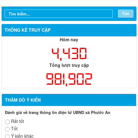
Tìm
THỐNG KÊ TRUY CẬP
Hôm nay
4,430
Tổng lượt truy cập
981,902
THĂM DÒ Ý KIẾN
Đánh giá về trang thông tin điện tử UBND xã Phước An
Rất tốt
Tốt
Ý kiến khác