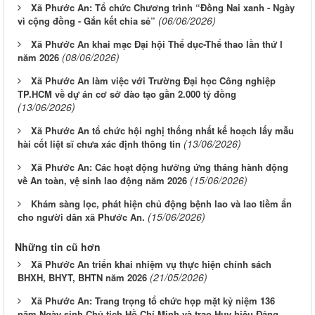
Xã Phước An: Tổ chức Chương trình “Đồng Nai xanh - Ngày
(06/06/2026)
vì cộng đồng - Gắn kết chia sẻ”
Xã Phước An khai mạc Đại hội Thể dục-Thể thao lần thứ I
(08/06/2026)
năm 2026
Xã Phước An làm việc với Trường Đại học Công nghiệp
TP.HCM về dự án cơ sở đào tạo gần 2.000 tỷ đồng
(13/06/2026)
Xã Phước An tổ chức hội nghị thống nhất kế hoạch lấy mẫu
(13/06/2026)
hài cốt liệt sĩ chưa xác định thông tin
Xã Phước An: Các hoạt động hưởng ứng tháng hành động
(15/06/2026)
về An toàn, vệ sinh lao động năm 2026
Khám sàng lọc, phát hiện chủ động bệnh lao và lao tiềm ẩn
(15/06/2026)
cho người dân xã Phước An.
Những tin cũ hơn
Xã Phước An triển khai nhiệm vụ thực hiện chính sách
(21/05/2026)
BHXH, BHYT, BHTN năm 2026
Xã Phước An: Trang trọng tổ chức họp mặt kỷ niệm 136
năm Ngày sinh Chủ tịch Hồ Chí Minh và trao Huy hiệu Đảng