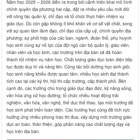
Năm học 2025 – 2026 diễn ra trong bối cảnh triển khai mô hình
chính quyền địa phương hai cấp, đặt ra nhiều yêu cầu mới đối
với công tác quản lý, chỉ đạo và tổ chức thực hiện nhiệm vụ
giáo dục. Dù còn gặp không ít khó khăn về cơ sở vật chất, song
với sự quan tâm lãnh đạo, chỉ đạo của cấp uỷ, chính quyền địa
phương; sự phối hợp của các ban, ngành, đoàn thể, phụ huynh
học sinh cùng sự nỗ lực của đội ngũ cán bộ quản lý, giáo viên,
nhân viên và học sinh, các trường trên địa bàn xã đã hoàn
thành tốt nhiệm vụ năm học. Chất lượng giáo dục toàn diện tiếp
tục được duy trì và nâng lên. Công tác bồi dưỡng học sinh giỏi,
học sinh năng khiếu được quan tâm; nhiều học sinh đạt thành
tích cao tại các kỳ thi, hội thi cấp trường, cấp thành phố. Bên
cạnh đó, các trường chú trọng giáo dục đạo đức, kỹ năng sống,
văn hóa ứng xử học đường; tổ chức nhiều hoạt động trải
nghiệm, văn hóa, văn nghệ, thể dục thể thao, tạo môi trường để
học sinh phát triển toàn diện. Các trường học cũng đã tích cực
hưởng ứng nhiều phong trào thi đua, xây dựng môi trường giáo
dục an toàn, thân thiện, góp phần nâng cao chất lượng dạy và
học trên địa bàn.