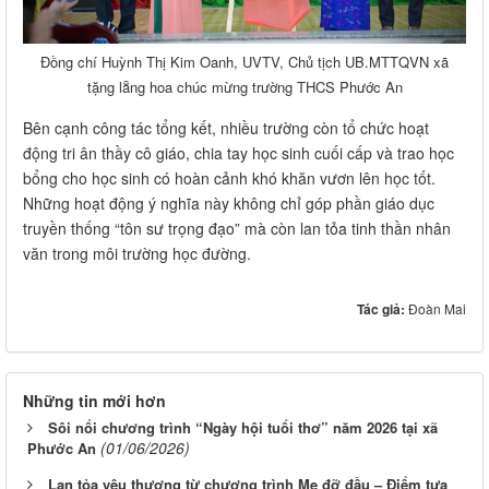
Đồng chí Huỳnh Thị Kim Oanh, UVTV, Chủ tịch UB.MTTQVN xã
tặng lẵng hoa chúc mừng trường THCS Phước An
Bên cạnh công tác tổng kết, nhiều trường còn tổ chức hoạt
động tri ân thầy cô giáo, chia tay học sinh cuối cấp và trao học
bổng cho học sinh có hoàn cảnh khó khăn vươn lên học tốt.
Những hoạt động ý nghĩa này không chỉ góp phần giáo dục
truyền thống “tôn sư trọng đạo” mà còn lan tỏa tinh thần nhân
văn trong môi trường học đường.
Tác giả:
Đoàn Mai
Những tin mới hơn
Sôi nổi chương trình “Ngày hội tuổi thơ” năm 2026 tại xã
(01/06/2026)
Phước An
Lan tỏa yêu thương từ chương trình Mẹ đỡ đầu – Điểm tựa