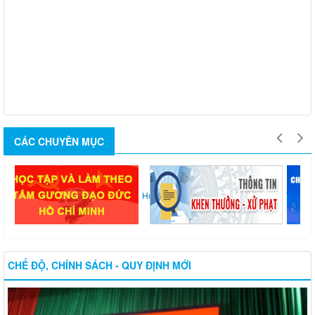
CÁC CHUYÊN MỤC
Nông...
Học...
Thi...
CHẾ ĐỘ, CHÍNH SÁCH - QUY ĐỊNH MỚI