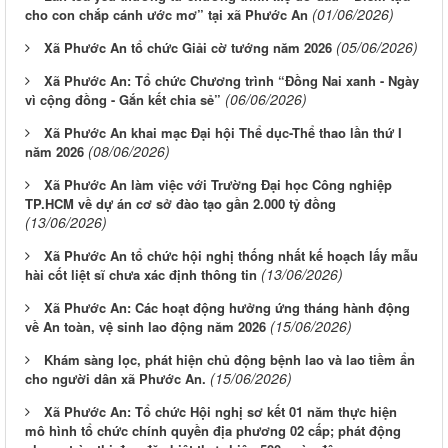
(01/06/2026)
cho con chắp cánh ước mơ” tại xã Phước An
(05/06/2026)
Xã Phước An tổ chức Giải cờ tướng năm 2026
Xã Phước An: Tổ chức Chương trình “Đồng Nai xanh - Ngày
(06/06/2026)
vì cộng đồng - Gắn kết chia sẻ”
Xã Phước An khai mạc Đại hội Thể dục-Thể thao lần thứ I
(08/06/2026)
năm 2026
Xã Phước An làm việc với Trường Đại học Công nghiệp
TP.HCM về dự án cơ sở đào tạo gần 2.000 tỷ đồng
(13/06/2026)
Xã Phước An tổ chức hội nghị thống nhất kế hoạch lấy mẫu
(13/06/2026)
hài cốt liệt sĩ chưa xác định thông tin
Xã Phước An: Các hoạt động hưởng ứng tháng hành động
(15/06/2026)
về An toàn, vệ sinh lao động năm 2026
Khám sàng lọc, phát hiện chủ động bệnh lao và lao tiềm ẩn
(15/06/2026)
cho người dân xã Phước An.
Xã Phước An: Tổ chức Hội nghị sơ kết 01 năm thực hiện
mô hình tổ chức chính quyền địa phương 02 cấp; phát động