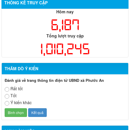
THỐNG KÊ TRUY CẬP
Hôm nay
6,187
Tổng lượt truy cập
1,010,245
THĂM DÒ Ý KIẾN
Đánh giá về trang thông tin điện tử UBND xã Phước An
Rất tốt
Lịch làm việc tuần của Thường trực HĐND và UBND xã Phước
Tốt
An (từ ngày 03/8/2026 đến ngày 07/8/2026)
Ý kiến khác
Lịch làm việc tuần của Thường trực HĐND và UBND xã Phước
An (từ ngày 20/7/2026 đến ngày 26/7/2026)
Lịch làm việc tuần của Thường trực HĐND và UBND xã Phước