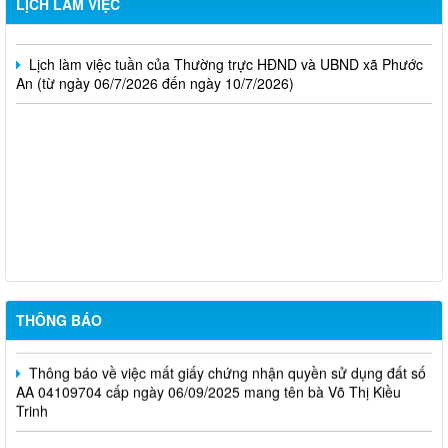
LỊCH LÀM VIỆC
An (từ ngày 13/7/2026 đến ngày 17/7/2026)
Lịch làm việc tuần của Thường trực HĐND và UBND xã Phước
An (từ ngày 06/7/2026 đến ngày 10/7/2026)
Lịch tiếp công dân tháng 8 năm 2026 của Chủ tịch UBND xã
Tuyển sinh lớp 10 Chương trình giáo dục thường xuyên cấp
Trung học phổ thông năm học 2026 - 2027
Lịch tiếp công dân tháng 7 năm 2026 của Chủ tịch UBND xã
Thông báo Về việc mất giấy chứng nhận quyền sử dụng đất số
BH 420249
THÔNG BÁO
Thông báo về việc mất giấy chứng nhận quyền sử dụng đất số
AA 04109704 cấp ngày 06/09/2025 mang tên bà Võ Thị Kiều
Trinh