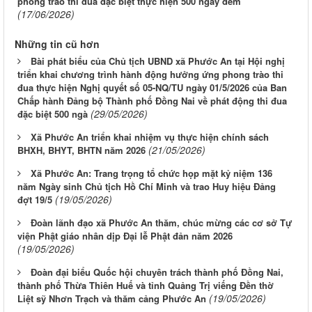
phong trào thi đua đặc biệt thực hiện 500 ngày đêm
(17/06/2026)
Những tin cũ hơn
Bài phát biểu của Chủ tịch UBND xã Phước An tại Hội nghị
triển khai chương trình hành động hưởng ứng phong trào thi
đua thực hiện Nghị quyết số 05-NQ/TU ngày 01/5/2026 của Ban
Chấp hành Đảng bộ Thành phố Đồng Nai về phát động thi đua
(29/05/2026)
đặc biệt 500 ngà
Xã Phước An triển khai nhiệm vụ thực hiện chính sách
(21/05/2026)
BHXH, BHYT, BHTN năm 2026
Xã Phước An: Trang trọng tổ chức họp mặt kỷ niệm 136
năm Ngày sinh Chủ tịch Hồ Chí Minh và trao Huy hiệu Đảng
(19/05/2026)
đợt 19/5
Đoàn lãnh đạo xã Phước An thăm, chúc mừng các cơ sở Tự
viện Phật giáo nhân dịp Đại lễ Phật đản năm 2026
(19/05/2026)
Đoàn đại biểu Quốc hội chuyên trách thành phố Đồng Nai,
thành phố Thừa Thiên Huế và tỉnh Quảng Trị viếng Đền thờ
(19/05/2026)
Liệt sỹ Nhơn Trạch và thăm cảng Phước An